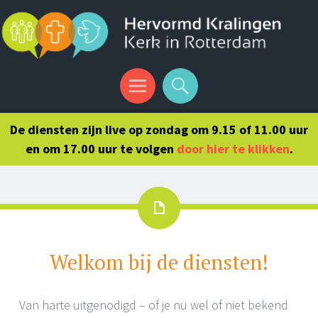
Menu
Search
De diensten zijn live op zondag om 9.15 of 11.00 uur
en om 17.00 uur te volgen
door hier te klikken
.
Welkom bij de diensten!
Van harte uitgenodigd – of je nu wel of niet bekend