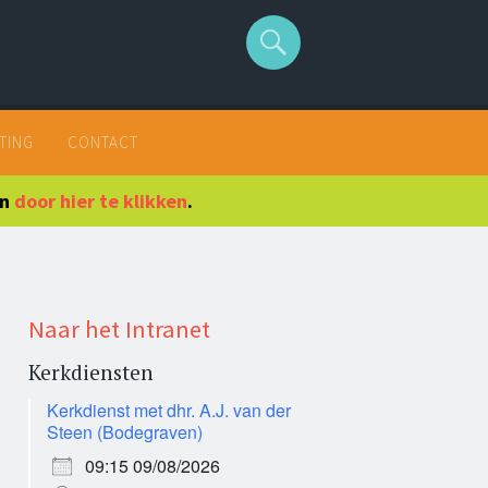
TING
CONTACT
en
door hier te klikken
.
Naar het Intranet
Kerkdiensten
Kerkdienst met dhr. A.J. van der
Steen (Bodegraven)
09:15 09/08/2026