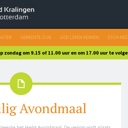
SKIP
NSTEN
GEMEENTE-ZIJN
GOD LEREN KENNEN
ESCH-MEE
TO
CONTENT
 op zondag om 9.15 of 11.00 uur en om 17.00 uur te volg
ilig Avondmaal
emeente het Heilig Avondmaal. De viering vindt plaats