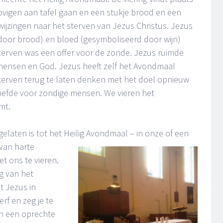
lovigen aan tafel gaan en een stukje brood en een
rwijzingen naar het sterven van Jezus Christus. Jezus
 door brood) en bloed (gesymboliseerd door wijn)
n sterven was een offer voor de zonde. Jezus ruimde
ensen en God. Jezus heeft zelf het Avondmaal
sterven terug te laten denken met het doel opnieuw
 liefde voor zondige mensen. We vieren het
mt.
egelaten is tot het Heilig Avondmaal – in onze of een
 van harte
 ons te vieren.
g van het
t Jezus in
rf en zeg je te
in een oprechte