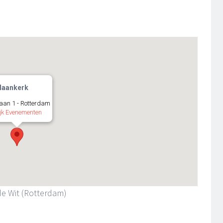
laankerk
aan 1 - Rotterdam
jk Evenementen
de Wit (Rotterdam)