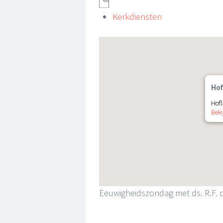
Kerkdiensten
Hof
Hofl
Beki
Eeuwigheidszondag met ds. R.F. 