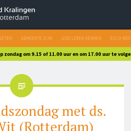
SKIP
NSTEN
GEMEENTE-ZIJN
GOD LEREN KENNEN
ESCH-MEE
TO
CONTENT
 op zondag om 9.15 of 11.00 uur en om 17.00 uur te volg
dszondag met ds.
Wit (Rotterdam)