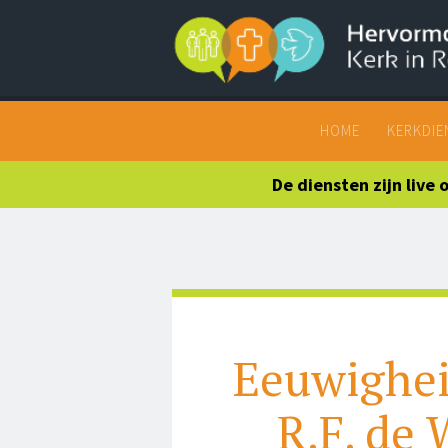
Search
HOME
KERKDIE
De diensten zijn live
Eeuwighei
R.F. de 