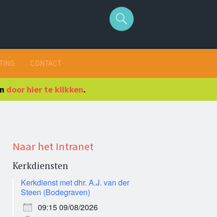
TING
CONTACT
en
door hier te klikken
.
Naar het Intranet
Kerkdiensten
Kerkdienst met dhr. A.J. van der
Steen (Bodegraven)
09:15 09/08/2026