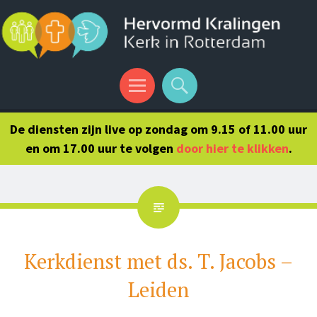
Menu
Search
De diensten zijn live op zondag om 9.15 of 11.00 uur
en om 17.00 uur te volgen
door hier te klikken
.
Kerkdienst met ds. T. Jacobs –
Leiden