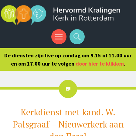
Menu
Search
De diensten zijn live op zondag om 9.15 of 11.00 uur
en om 17.00 uur te volgen
door hier te klikken
.
Kerkdienst met kand. W.
Palsgraaf – Nieuwerkerk aan