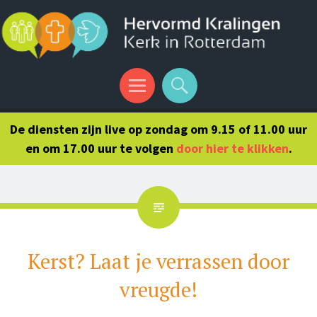
Menu
Search
De diensten zijn live op zondag om 9.15 of 11.00 uur
en om 17.00 uur te volgen
door hier te klikken
.
Kerst? Laat je verrassen door
vreugde!