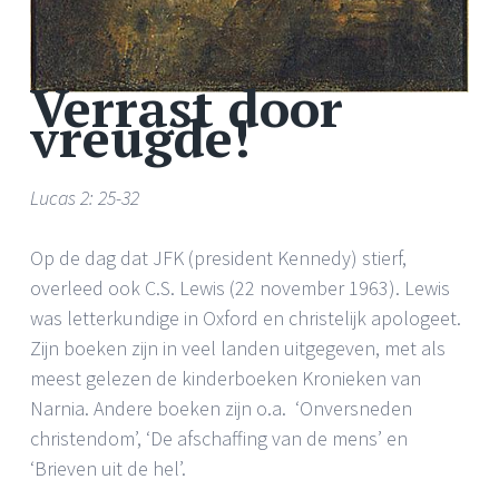
Verrast door
vreugde!
Lucas 2: 25-32
Op de dag dat JFK (president Kennedy) stierf,
overleed ook C.S. Lewis (22 november 1963). Lewis
was letterkundige in Oxford en christelijk apologeet.
Zijn boeken zijn in veel landen uitgegeven, met als
meest gelezen de kinderboeken Kronieken van
Narnia. Andere boeken zijn o.a. ‘Onversneden
christendom’, ‘De afschaffing van de mens’ en
‘Brieven uit de hel’.