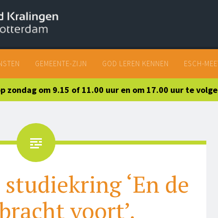
SKIP
NSTEN
GEMEENTE-ZIJN
GOD LEREN KENNEN
ESCH-MEE
TO
CONTENT
 op zondag om 9.15 of 11.00 uur en om 17.00 uur te volg
studiekring ‘En de
bracht voort’.