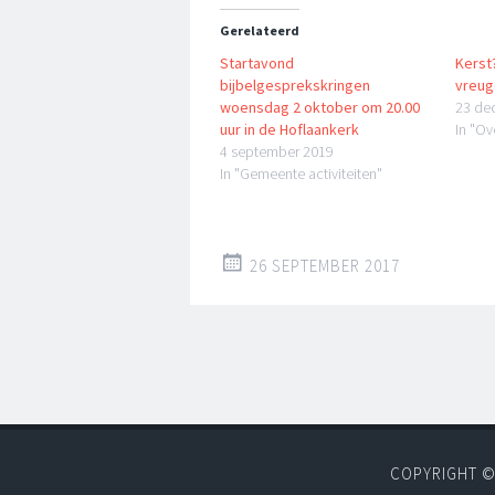
Gerelateerd
Startavond
Kerst
bijbelgesprekskringen
vreug
woensdag 2 oktober om 20.00
23 de
uur in de Hoflaankerk
In "O
4 september 2019
In "Gemeente activiteiten"
26 SEPTEMBER 2017
COPYRIGHT ©