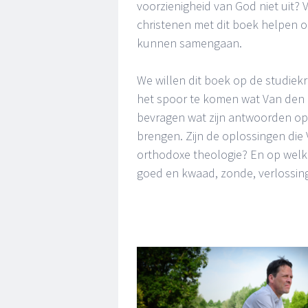
voorzienigheid van God niet uit? 
christenen met dit boek helpen 
kunnen samengaan.
We willen dit boek op de studiek
het spoor te komen wat Van den Br
bevragen wat zijn antwoorden op 
brengen. Zijn de oplossingen di
orthodoxe theologie? En op welk
goed en kwaad, zonde, verlossing