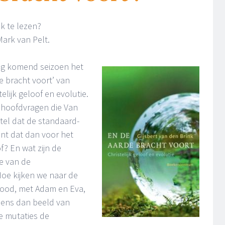
k te lezen?
Mark van Pelt.
ng komend seizoen het
 bracht voort’ van
elijk geloof en evolutie.
 hoofdvragen die Van
Stel dat de standaard-
ent dat dan voor het
of? En wat zijn de
e van de
Hoe kijken we naar de
 dood, met Adam en Eva,
mens dan beeld van
e mutaties de