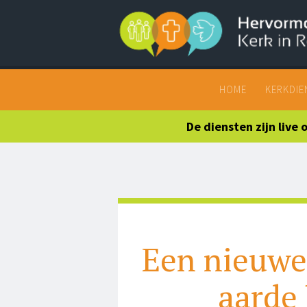
Search
HOME
KERKDIE
De diensten zijn live
Een nieuwe 
aarde 