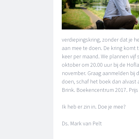
verdiepingskring, zonder dat je he
aan mee te doen. De kring komt 
keer per maand. We plannen vijf
oktober om 20.00 uur bij de Hof
november. Graag aanmelden bij d
doen, schaf het boek dan alvast a
Brink. Boekencentrum 2017. Prijs 
Ik heb er zin in. Doe je mee?
Ds. Mark van Pelt