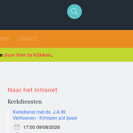
TING
CONTACT
en
door hier te klikken
.
Naar het Intranet
Kerkdiensten
Kerkdienst met ds. J.A.W.
Verhoeven - Krimpen a/d Ijssel
17:00 09/08/2026