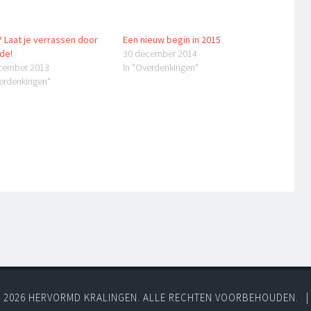
? Laat je verrassen door
Een nieuw begin in 2015
de!
30 december 2014
cember 2013
In "Overdenkingen"
verdenkingen"
 2026 HERVORMD KRALINGEN. ALLE RECHTEN VOORBEHOUDEN.