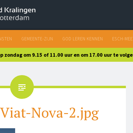
SKIP
NSTEN
GEMEENTE-ZIJN
GOD LEREN KENNEN
ESCH-MEE
TO
CONTENT
 op zondag om 9.15 of 11.00 uur en om 17.00 uur te volg
Viat-Nova-2.jpg