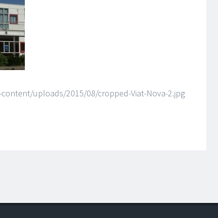
-content/uploads/2015/08/cropped-Viat-Nova-2.jpg