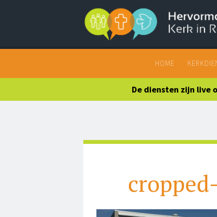
Search
HOME
KERKDIE
De diensten zijn live
cropped-