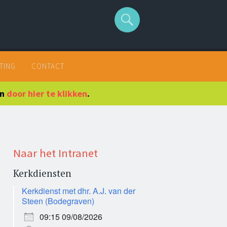
TING
CONTACT
en
door hier te klikken
.
Naar het Intranet
Kerkdiensten
Kerkdienst met dhr. A.J. van der
Steen (Bodegraven)
09:15 09/08/2026