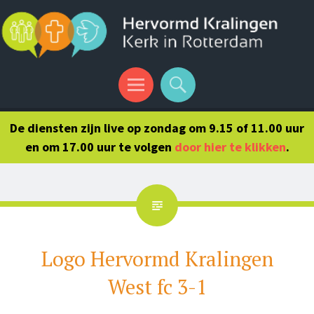
Menu
Search
De diensten zijn live op zondag om 9.15 of 11.00 uur
en om 17.00 uur te volgen
door hier te klikken
.
Logo Hervormd Kralingen
West fc 3-1