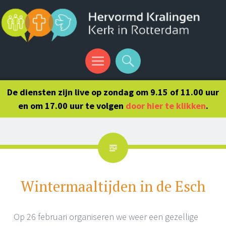
Menu
Search
De diensten zijn live op zondag om 9.15 of 11.00 uur
en om 17.00 uur te volgen
door hier te klikken
.
Wintermaaltijden in de Esch
Op 26 februari organiseren we weer een gezellige